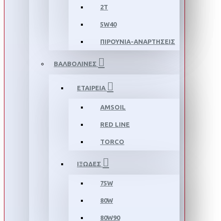
2T
5W40
ΠΙΡΟΥΝΙΑ-ΑΝΑΡΤΗΣΕΙΣ
ΒΑΛΒΟΛΙΝΕΣ
ΕΤΑΙΡΕΙΑ
AMSOIL
RED LINE
TORCO
ΙΞΩΔΕΣ
75W
80W
80W90