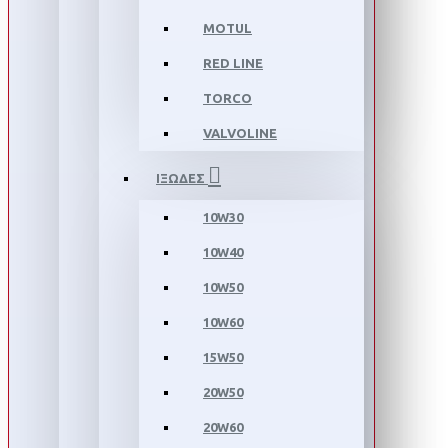
MOTUL
RED LINE
TORCO
VALVOLINE
ΙΞΩΔΕΣ
10W30
10W40
10W50
10W60
15W50
20W50
20W60