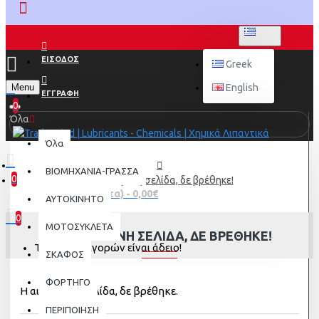
GREEK
ΕΙΣΟΔΟΣ
Greek
Menu
English
ΕΓΓΡΑΦΗ
0
Όλα
Όλα
ΒΙΟΜΗΧΑΝΙΑ-ΓΡΑΣΣΑ
0
Η αιτούμενη σελίδα, δε βρέθηκε!
0 προϊόν(τα) - 0,00€
AYTOKINHTO
0
ΜΟΤΟΣΥΚΛΕΤΑ
Η ΑΙΤΟΎΜΕΝΗ ΣΕΛΊΔΑ, ΔΕ ΒΡΈΘΗΚΕ!
Το καλάθι αγορών είναι άδειο!
ΣΚΑΦΟΣ
ΦΟΡΤΗΓΟ
Η αιτούμενη σελίδα, δε βρέθηκε.
ΠΕΡΙΠΟΙΗΣΗ