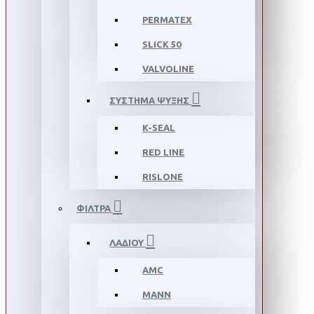
PERMATEX
SLICK 50
VALVOLINE
ΣΥΣΤΗΜΑ ΨΥΞΗΣ
K-SEAL
RED LINE
RISLONE
ΦΙΛΤΡΑ
ΛΑΔΙΟΥ
AMC
MANN