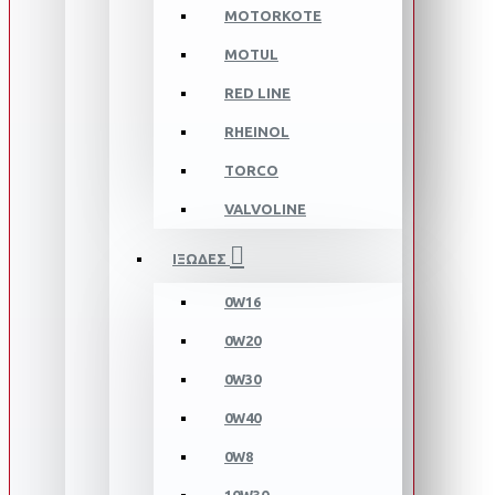
MOTORKOTE
MOTUL
RED LINE
RHEINOL
TORCO
VALVOLINE
ΙΞΩΔΕΣ
0W16
0W20
0W30
0W40
0W8