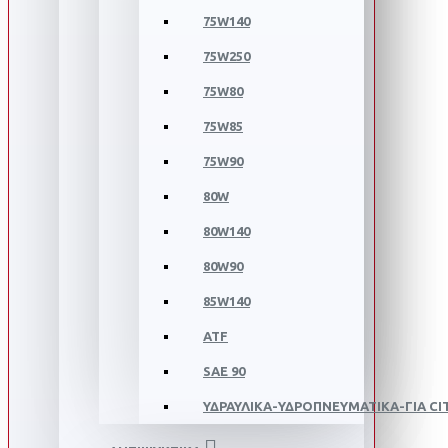
75W140
75W250
75W80
75W85
75W90
80W
80W140
80W90
85W140
ATF
SAE 90
ΥΔΡΑΥΛΙΚΑ-ΥΔΡΟΠΝΕΥΜΑΤΙΚΑ-ΓΙΑ C