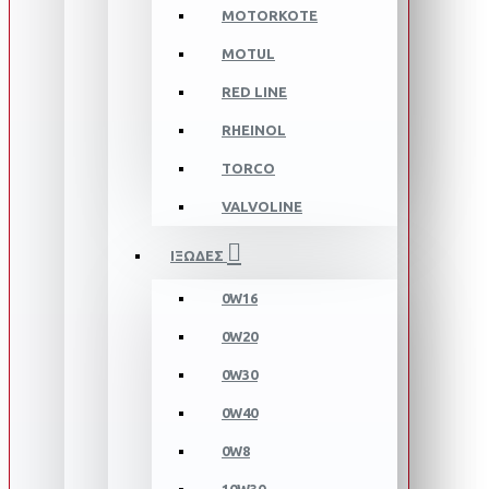
MOTORKOTE
MOTUL
RED LINE
RHEINOL
TORCO
VALVOLINE
ΙΞΩΔΕΣ
0W16
0W20
0W30
0W40
0W8