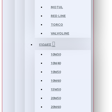
MOTUL
RED LINE
TORCO
VALVOLINE
ΙΞΩΔΕΣ
10W30
10W40
10W50
10W60
15W50
20W50
20W60