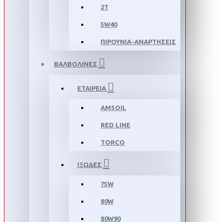
2T
5W40
ΠΙΡΟΥΝΙΑ-ΑΝΑΡΤΗΣΕΙΣ
ΒΑΛΒΟΛΙΝΕΣ
ΕΤΑΙΡΕΙΑ
AMSOIL
RED LINE
TORCO
ΙΞΩΔΕΣ
75W
80W
80W90