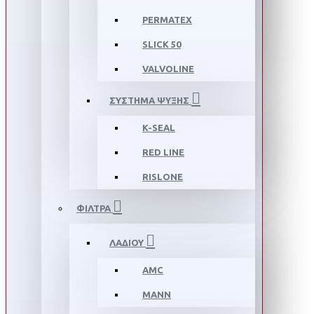
PERMATEX
SLICK 50
VALVOLINE
ΣΥΣΤΗΜΑ ΨΥΞΗΣ
K-SEAL
RED LINE
RISLONE
ΦΙΛΤΡΑ
ΛΑΔΙΟΥ
AMC
MANN