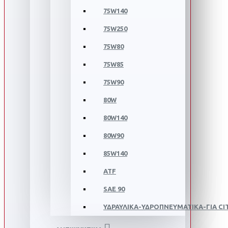
75W140
75W250
75W80
75W85
75W90
80W
80W140
80W90
85W140
ATF
SAE 90
ΥΔΡΑΥΛΙΚΑ-ΥΔΡΟΠΝΕΥΜΑΤΙΚΑ-ΓΙΑ C