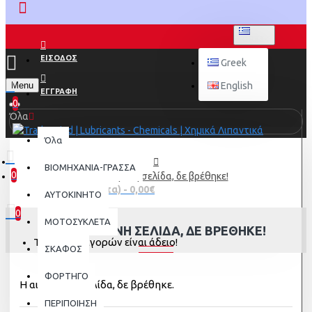
GREEK
ΕΙΣΟΔΟΣ
Greek
Menu
English
ΕΓΓΡΑΦΗ
0
Όλα
Όλα
ΒΙΟΜΗΧΑΝΙΑ-ΓΡΑΣΣΑ
0
Η αιτούμενη σελίδα, δε βρέθηκε!
0 προϊόν(τα) - 0,00€
AYTOKINHTO
0
ΜΟΤΟΣΥΚΛΕΤΑ
Η ΑΙΤΟΎΜΕΝΗ ΣΕΛΊΔΑ, ΔΕ ΒΡΈΘΗΚΕ!
Το καλάθι αγορών είναι άδειο!
ΣΚΑΦΟΣ
ΦΟΡΤΗΓΟ
Η αιτούμενη σελίδα, δε βρέθηκε.
ΠΕΡΙΠΟΙΗΣΗ