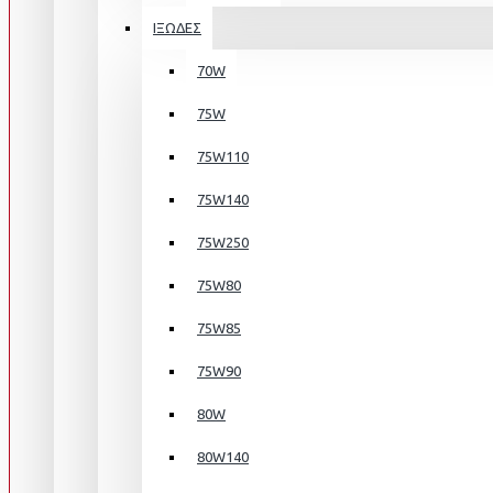
ΙΞΩΔΕΣ
70W
75W
75W110
75W140
75W250
75W80
75W85
75W90
80W
80W140