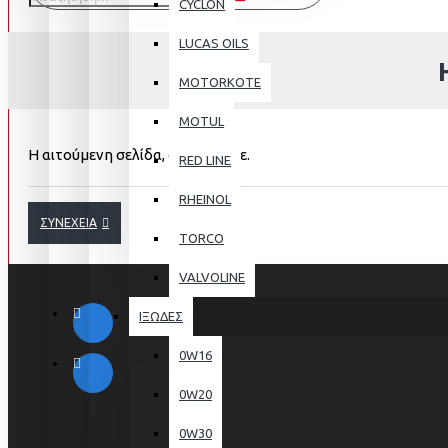
CYCLON
LUCAS OILS
MOTORKOTE
MOTUL
Η αιτούμενη σελίδα, δε βρέθηκε.
RED LINE
RHEINOL
ΣΥΝΈΧΕΙΑ
TORCO
VALVOLINE
ΙΞΩΔΕΣ
0W16
0W20
0W30