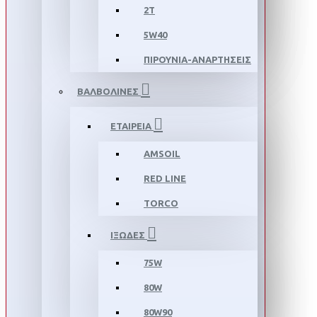
2T
5W40
ΠΙΡΟΥΝΙΑ-ΑΝΑΡΤΗΣΕΙΣ
ΒΑΛΒΟΛΙΝΕΣ
ΕΤΑΙΡΕΙΑ
AMSOIL
RED LINE
TORCO
ΙΞΩΔΕΣ
75W
80W
80W90