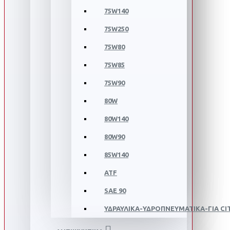
75W140
75W250
75W80
75W85
75W90
80W
80W140
80W90
85W140
ATF
SAE 90
ΥΔΡΑΥΛΙΚΑ-ΥΔΡΟΠΝΕΥΜΑΤΙΚΑ-ΓΙΑ C