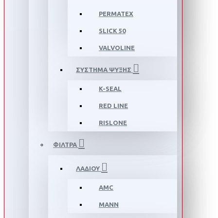
PERMATEX
SLICK 50
VALVOLINE
ΣΥΣΤΗΜΑ ΨΥΞΗΣ
K-SEAL
RED LINE
RISLONE
ΦΙΛΤΡΑ
ΛΑΔΙΟΥ
AMC
MANN