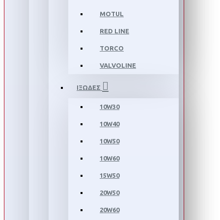
MOTUL
RED LINE
TORCO
VALVOLINE
ΙΞΩΔΕΣ
10W30
10W40
10W50
10W60
15W50
20W50
20W60