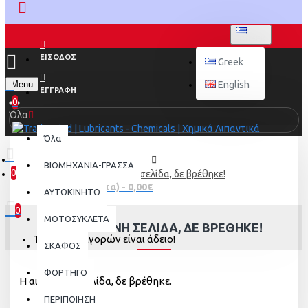
GREEK
ΕΙΣΟΔΟΣ
Greek
Menu
English
ΕΓΓΡΑΦΗ
0
Όλα
Όλα
ΒΙΟΜΗΧΑΝΙΑ-ΓΡΑΣΣΑ
0
Η αιτούμενη σελίδα, δε βρέθηκε!
0 προϊόν(τα) - 0,00€
AYTOKINHTO
0
ΜΟΤΟΣΥΚΛΕΤΑ
Η ΑΙΤΟΎΜΕΝΗ ΣΕΛΊΔΑ, ΔΕ ΒΡΈΘΗΚΕ!
Το καλάθι αγορών είναι άδειο!
ΣΚΑΦΟΣ
ΦΟΡΤΗΓΟ
Η αιτούμενη σελίδα, δε βρέθηκε.
ΠΕΡΙΠΟΙΗΣΗ