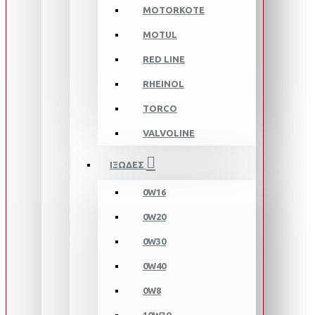
MOTORKOTE
MOTUL
RED LINE
RHEINOL
TORCO
VALVOLINE
ΙΞΩΔΕΣ
0W16
0W20
0W30
0W40
0W8