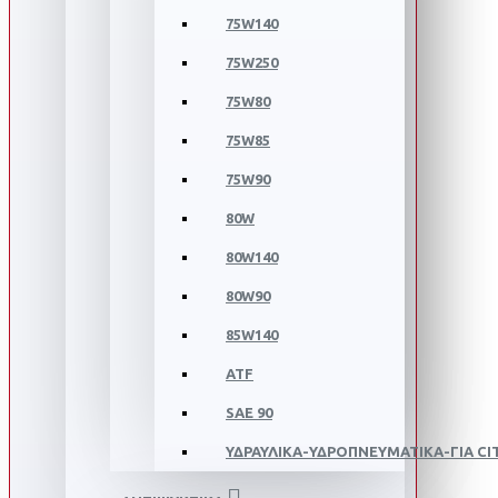
75W140
75W250
75W80
75W85
75W90
80W
80W140
80W90
85W140
ATF
SAE 90
ΥΔΡΑΥΛΙΚΑ-ΥΔΡΟΠΝΕΥΜΑΤΙΚΑ-ΓΙΑ C