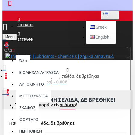
GREEK
ΕΙΣΟΔΟΣ
Greek
Menu
English
ΕΓΓΡΑΦΗ
0
Όλα
Όλα
ΒΙΟΜΗΧΑΝΙΑ-ΓΡΑΣΣΑ
0
Η αιτούμενη σελίδα, δε βρέθηκε!
0 προϊόν(τα) - 0,00€
AYTOKINHTO
0
ΜΟΤΟΣΥΚΛΕΤΑ
Η ΑΙΤΟΎΜΕΝΗ ΣΕΛΊΔΑ, ΔΕ ΒΡΈΘΗΚΕ!
Το καλάθι αγορών είναι άδειο!
ΣΚΑΦΟΣ
ΦΟΡΤΗΓΟ
Η αιτούμενη σελίδα, δε βρέθηκε.
ΠΕΡΙΠΟΙΗΣΗ