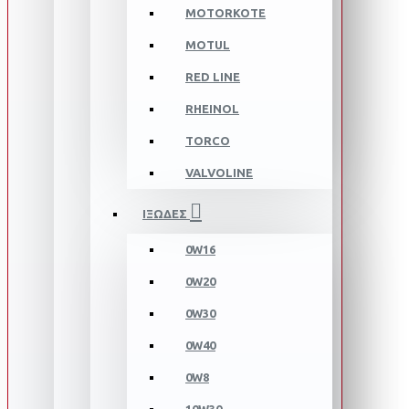
MOTORKOTE
MOTUL
RED LINE
RHEINOL
TORCO
VALVOLINE
ΙΞΩΔΕΣ
0W16
0W20
0W30
0W40
0W8