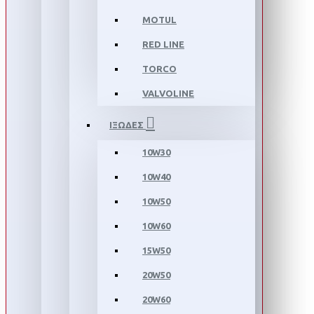
MOTUL
RED LINE
TORCO
VALVOLINE
ΙΞΩΔΕΣ
10W30
10W40
10W50
10W60
15W50
20W50
20W60