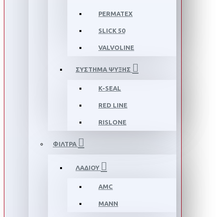
PERMATEX
SLICK 50
VALVOLINE
ΣΥΣΤΗΜΑ ΨΥΞΗΣ
K-SEAL
RED LINE
RISLONE
ΦΙΛΤΡΑ
ΛΑΔΙΟΥ
AMC
MANN