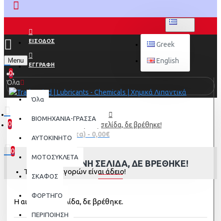
GREEK
ΕΙΣΟΔΟΣ
Greek
Menu
English
ΕΓΓΡΑΦΗ
0
Όλα
Όλα
ΒΙΟΜΗΧΑΝΙΑ-ΓΡΑΣΣΑ
0
Η αιτούμενη σελίδα, δε βρέθηκε!
0 προϊόν(τα) - 0,00€
AYTOKINHTO
0
ΜΟΤΟΣΥΚΛΕΤΑ
Η ΑΙΤΟΎΜΕΝΗ ΣΕΛΊΔΑ, ΔΕ ΒΡΈΘΗΚΕ!
Το καλάθι αγορών είναι άδειο!
ΣΚΑΦΟΣ
ΦΟΡΤΗΓΟ
Η αιτούμενη σελίδα, δε βρέθηκε.
ΠΕΡΙΠΟΙΗΣΗ