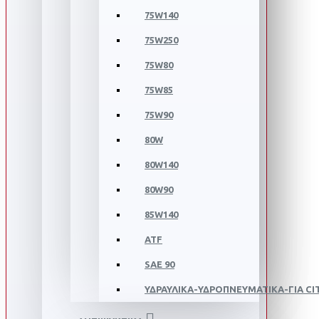
75W140
75W250
75W80
75W85
75W90
80W
80W140
80W90
85W140
ATF
SAE 90
ΥΔΡΑΥΛΙΚΑ-ΥΔΡΟΠΝΕΥΜΑΤΙΚΑ-ΓΙΑ C