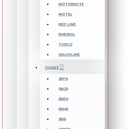
MOTORKOTE
MOTUL
RED LINE
RHEINOL
TORCO
VALVOLINE
ΙΞΩΔΕΣ
0W16
0W20
0W30
0W40
0W8