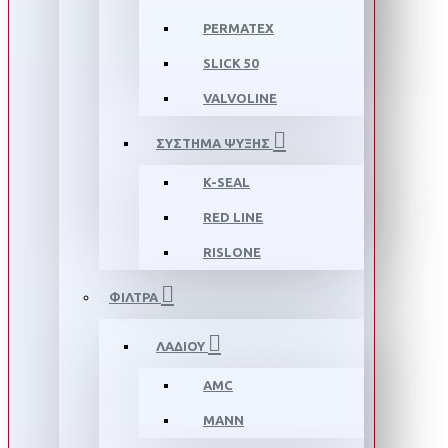
PERMATEX
SLICK 50
VALVOLINE
ΣΥΣΤΗΜΑ ΨΥΞΗΣ
K-SEAL
RED LINE
RISLONE
ΦΙΛΤΡΑ
ΛΑΔΙΟΥ
AMC
MANN