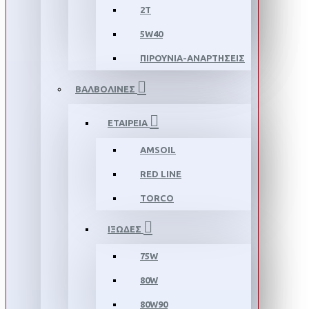
2T
5W40
ΠΙΡΟΥΝΙΑ-ΑΝΑΡΤΗΣΕΙΣ
ΒΑΛΒΟΛΙΝΕΣ
ΕΤΑΙΡΕΙΑ
AMSOIL
RED LINE
TORCO
ΙΞΩΔΕΣ
75W
80W
80W90