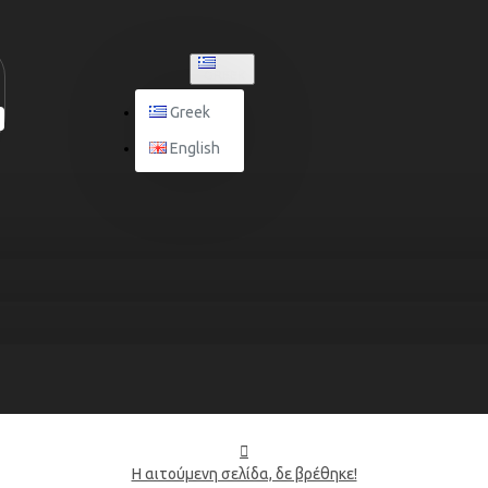
GREEK
Greek
English
Η αιτούμενη σελίδα, δε βρέθηκε!