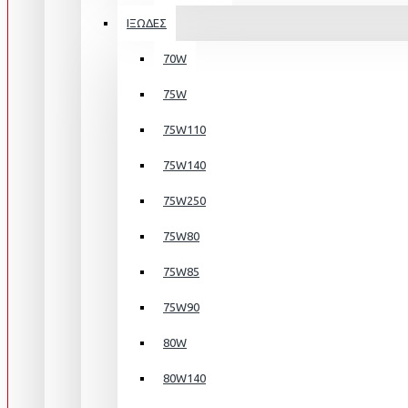
ΙΞΩΔΕΣ
70W
75W
75W110
75W140
75W250
75W80
75W85
75W90
80W
80W140