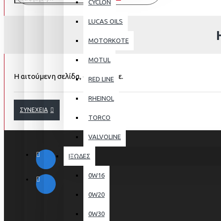
CYCLON
LUCAS OILS
MOTORKOTE
MOTUL
Η αιτούμενη σελίδα, δε βρέθηκε.
RED LINE
RHEINOL
ΣΥΝΈΧΕΙΑ
TORCO
VALVOLINE
ΙΞΩΔΕΣ
0W16
0W20
0W30