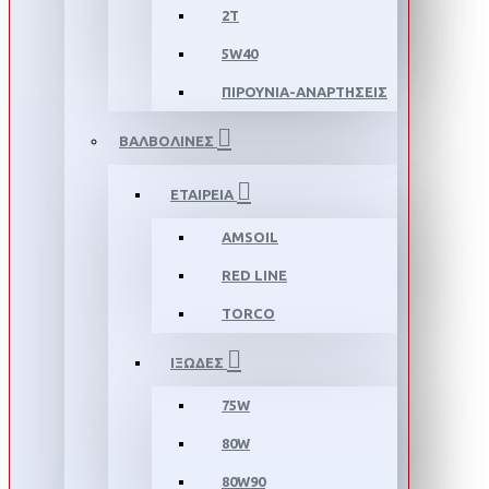
2T
5W40
ΠΙΡΟΥΝΙΑ-ΑΝΑΡΤΗΣΕΙΣ
ΒΑΛΒΟΛΙΝΕΣ
ΕΤΑΙΡΕΙΑ
AMSOIL
RED LINE
TORCO
ΙΞΩΔΕΣ
75W
80W
80W90