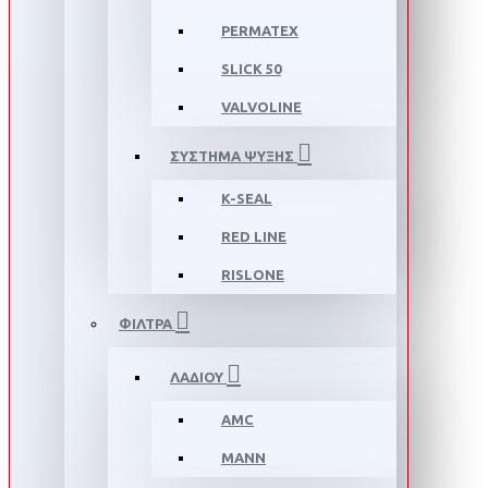
PERMATEX
SLICK 50
VALVOLINE
ΣΥΣΤΗΜΑ ΨΥΞΗΣ
K-SEAL
RED LINE
RISLONE
ΦΙΛΤΡΑ
ΛΑΔΙΟΥ
AMC
MANN