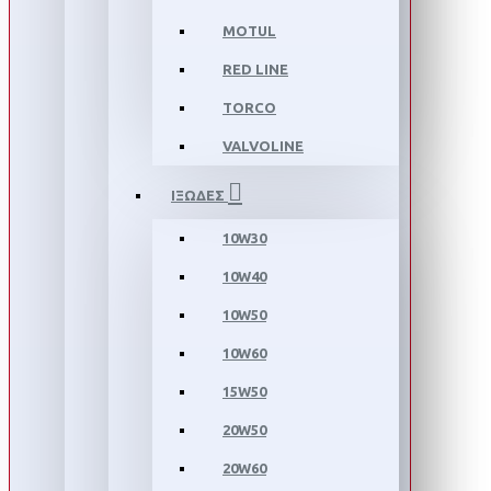
MOTUL
RED LINE
TORCO
VALVOLINE
ΙΞΩΔΕΣ
10W30
10W40
10W50
10W60
15W50
20W50
20W60