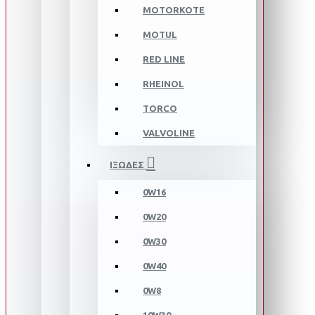
MOTORKOTE
MOTUL
RED LINE
RHEINOL
TORCO
VALVOLINE
ΙΞΩΔΕΣ
0W16
0W20
0W30
0W40
0W8