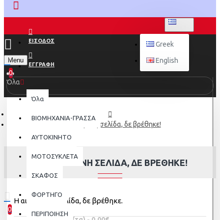
GREEK
ΕΙΣΟΔΟΣ
Greek
Menu
English
ΕΓΓΡΑΦΗ
0
Όλα
Όλα
ΒΙΟΜΗΧΑΝΙΑ-ΓΡΑΣΣΑ
Η αιτούμενη σελίδα, δε βρέθηκε!
AYTOKINHTO
ΜΟΤΟΣΥΚΛΕΤΑ
Η ΑΙΤΟΎΜΕΝΗ ΣΕΛΊΔΑ, ΔΕ ΒΡΈΘΗΚΕ!
ΣΚΑΦΟΣ
ΦΟΡΤΗΓΟ
Η αιτούμενη σελίδα, δε βρέθηκε.
0
ΠΕΡΙΠΟΙΗΣΗ
0 προϊόν(τα) - 0,00€