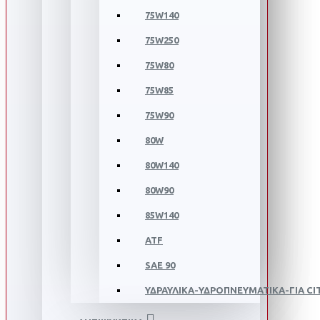
75W140
75W250
75W80
75W85
75W90
80W
80W140
80W90
85W140
ATF
SAE 90
ΥΔΡΑΥΛΙΚΑ-ΥΔΡΟΠΝΕΥΜΑΤΙΚΑ-ΓΙΑ C