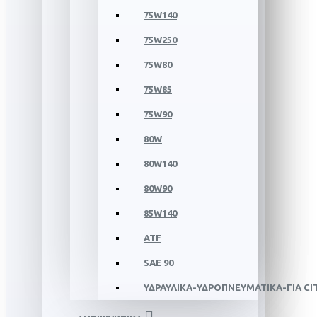
75W140
75W250
75W80
75W85
75W90
80W
80W140
80W90
85W140
ATF
SAE 90
ΥΔΡΑΥΛΙΚΑ-ΥΔΡΟΠΝΕΥΜΑΤΙΚΑ-ΓΙΑ C