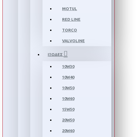
MOTUL
RED LINE
TORCO
VALVOLINE
ΙΞΩΔΕΣ
10W30
10W40
10W50
10W60
15W50
20W50
20W60