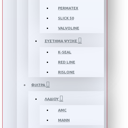
PERMATEX
SLICK 50
VALVOLINE
ΣΥΣΤΗΜΑ ΨΥΞΗΣ
K-SEAL
RED LINE
RISLONE
ΦΙΛΤΡΑ
ΛΑΔΙΟΥ
AMC
MANN