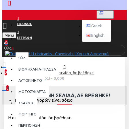
GREEK
ΕΙΣΟΔΟΣ
Greek
Menu
English
ΕΓΓΡΑΦΗ
0
Όλα
Όλα
ΒΙΟΜΗΧΑΝΙΑ-ΓΡΑΣΣΑ
0
Η αιτούμενη σελίδα, δε βρέθηκε!
0 προϊόν(τα) - 0,00€
AYTOKINHTO
0
ΜΟΤΟΣΥΚΛΕΤΑ
Η ΑΙΤΟΎΜΕΝΗ ΣΕΛΊΔΑ, ΔΕ ΒΡΈΘΗΚΕ!
Το καλάθι αγορών είναι άδειο!
ΣΚΑΦΟΣ
ΦΟΡΤΗΓΟ
Η αιτούμενη σελίδα, δε βρέθηκε.
ΠΕΡΙΠΟΙΗΣΗ