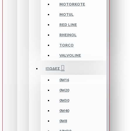
MOTORKOTE
MOTUL
RED LINE
RHEINOL
TORCO
VALVOLINE
ΙΞΩΔΕΣ
0W16
0W20
0W30
0W40
0W8