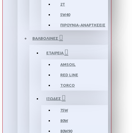
2T
5W40
ΠΙΡΟΥΝΙΑ-ΑΝΑΡΤΗΣΕΙΣ
ΒΑΛΒΟΛΙΝΕΣ
ΕΤΑΙΡΕΙΑ
AMSOIL
RED LINE
TORCO
ΙΞΩΔΕΣ
75W
80W
80W90