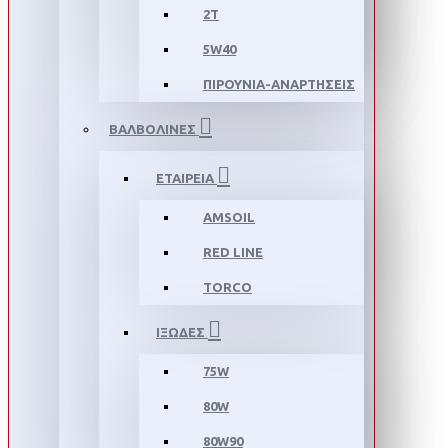
2T
5W40
ΠΙΡΟΥΝΙΑ-ΑΝΑΡΤΗΣΕΙΣ
ΒΑΛΒΟΛΙΝΕΣ
ΕΤΑΙΡΕΙΑ
AMSOIL
RED LINE
TORCO
ΙΞΩΔΕΣ
75W
80W
80W90