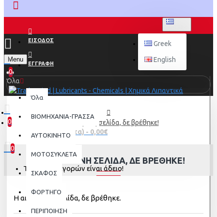
GREEK
ΕΙΣΟΔΟΣ
Greek
Menu
English
ΕΓΓΡΑΦΗ
0
Όλα
Όλα
ΒΙΟΜΗΧΑΝΙΑ-ΓΡΑΣΣΑ
0
Η αιτούμενη σελίδα, δε βρέθηκε!
0 προϊόν(τα) - 0,00€
AYTOKINHTO
0
ΜΟΤΟΣΥΚΛΕΤΑ
Η ΑΙΤΟΎΜΕΝΗ ΣΕΛΊΔΑ, ΔΕ ΒΡΈΘΗΚΕ!
Το καλάθι αγορών είναι άδειο!
ΣΚΑΦΟΣ
ΦΟΡΤΗΓΟ
Η αιτούμενη σελίδα, δε βρέθηκε.
ΠΕΡΙΠΟΙΗΣΗ