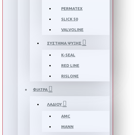
PERMATEX
SLICK 50
VALVOLINE
ΣΥΣΤΗΜΑ ΨΥΞΗΣ
K-SEAL
RED LINE
RISLONE
ΦΙΛΤΡΑ
ΛΑΔΙΟΥ
AMC
MANN