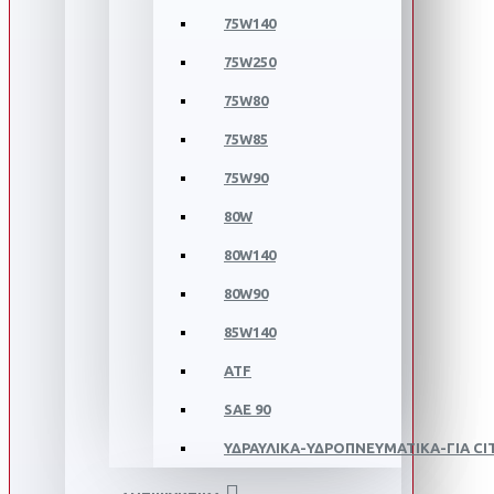
75W140
75W250
75W80
75W85
75W90
80W
80W140
80W90
85W140
ATF
SAE 90
ΥΔΡΑΥΛΙΚΑ-ΥΔΡΟΠΝΕΥΜΑΤΙΚΑ-ΓΙΑ C