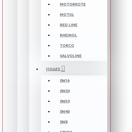
MOTORKOTE
MOTUL
RED LINE
RHEINOL
TORCO
VALVOLINE
ΙΞΩΔΕΣ
0W16
0W20
0W30
0W40
0W8