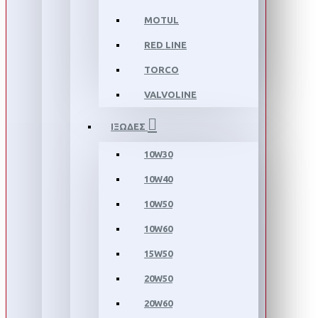
MOTUL
RED LINE
TORCO
VALVOLINE
ΙΞΩΔΕΣ
10W30
10W40
10W50
10W60
15W50
20W50
20W60