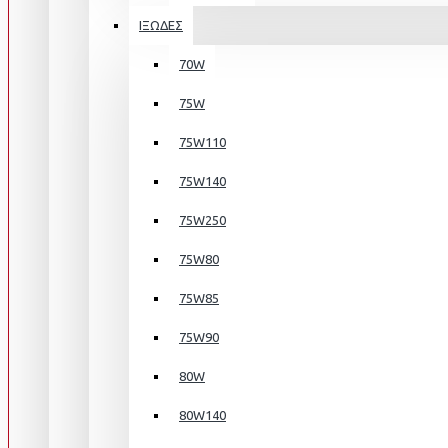
ΙΞΩΔΕΣ
70W
75W
75W110
75W140
75W250
75W80
75W85
75W90
80W
80W140