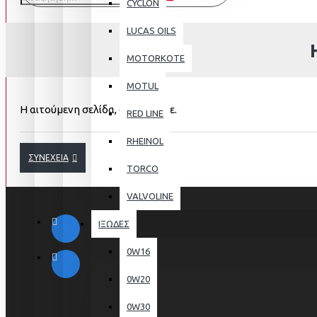
CYCLON
LUCAS OILS
MOTORKOTE
MOTUL
Η αιτούμενη σελίδα, δε βρέθηκε.
RED LINE
RHEINOL
ΣΥΝΈΧΕΙΑ
TORCO
VALVOLINE
ΙΞΩΔΕΣ
0W16
0W20
0W30