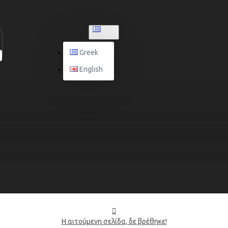
GREEK
Greek
English
Η αιτούμενη σελίδα, δε βρέθηκε!