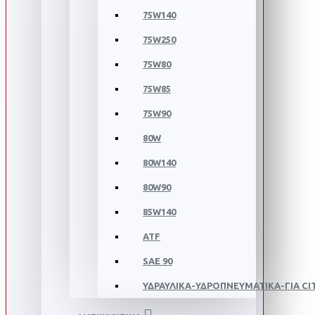
75W140
75W250
75W80
75W85
75W90
80W
80W140
80W90
85W140
ATF
SAE 90
ΥΔΡΑΥΛΙΚΑ-ΥΔΡΟΠΝΕΥΜΑΤΙΚΑ-ΓΙΑ C