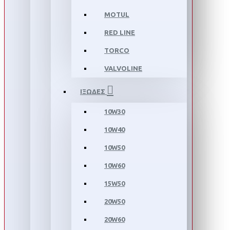
MOTUL
RED LINE
TORCO
VALVOLINE
ΙΞΩΔΕΣ
10W30
10W40
10W50
10W60
15W50
20W50
20W60