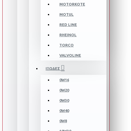
MOTORKOTE
MOTUL
RED LINE
RHEINOL
TORCO
VALVOLINE
ΙΞΩΔΕΣ
0W16
0W20
0W30
0W40
0W8