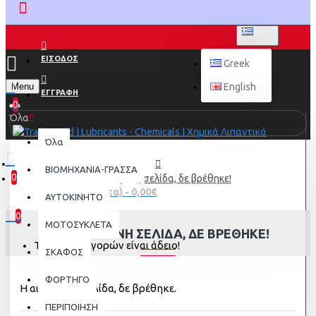
GREEK
ΕΙΣΟΔΟΣ
Greek
Menu
English
ΕΓΓΡΑΦΗ
0
Όλα
Όλα
ΒΙΟΜΗΧΑΝΙΑ-ΓΡΑΣΣΑ
0
Η αιτούμενη σελίδα, δε βρέθηκε!
0 προϊόν(τα) - 0,00€
AYTOKINHTO
0
ΜΟΤΟΣΥΚΛΕΤΑ
Η ΑΙΤΟΎΜΕΝΗ ΣΕΛΊΔΑ, ΔΕ ΒΡΈΘΗΚΕ!
Το καλάθι αγορών είναι άδειο!
ΣΚΑΦΟΣ
ΦΟΡΤΗΓΟ
Η αιτούμενη σελίδα, δε βρέθηκε.
ΠΕΡΙΠΟΙΗΣΗ