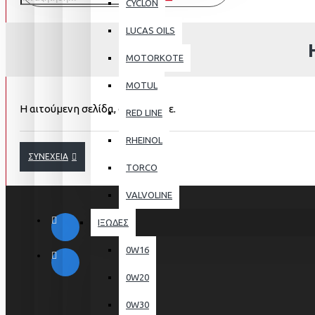
CYCLON
LUCAS OILS
MOTORKOTE
MOTUL
Η αιτούμενη σελίδα, δε βρέθηκε.
RED LINE
RHEINOL
ΣΥΝΈΧΕΙΑ
TORCO
VALVOLINE
ΙΞΩΔΕΣ
0W16
0W20
0W30