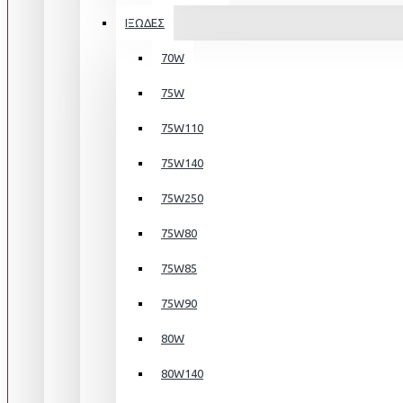
ΙΞΩΔΕΣ
70W
75W
75W110
75W140
75W250
75W80
75W85
75W90
80W
80W140