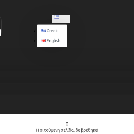
GREEK
Greek
English
Η αιτούμενη σελίδα, δε βρέθηκε!