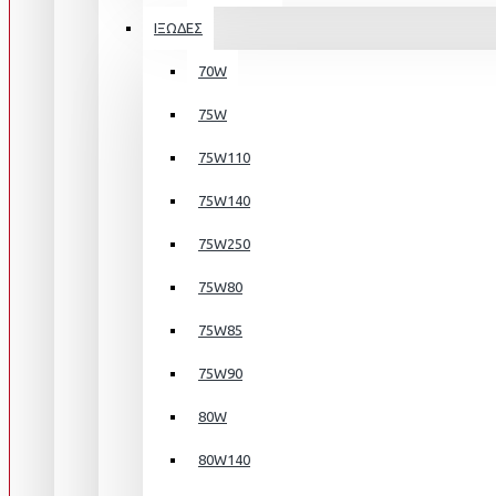
ΙΞΩΔΕΣ
70W
75W
75W110
75W140
75W250
75W80
75W85
75W90
80W
80W140