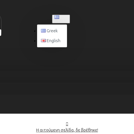
GREEK
Greek
English
Η αιτούμενη σελίδα, δε βρέθηκε!