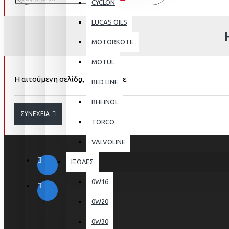
CYCLON
LUCAS OILS
MOTORKOTE
MOTUL
Η αιτούμενη σελίδα, δε βρέθηκε.
RED LINE
RHEINOL
ΣΥΝΈΧΕΙΑ
TORCO
VALVOLINE
ΙΞΩΔΕΣ
0W16
0W20
0W30