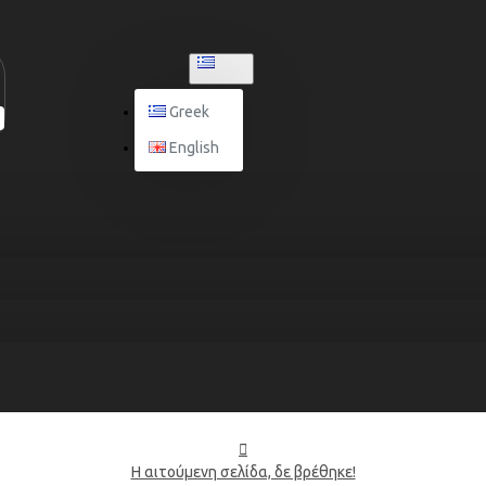
GREEK
Greek
English
Η αιτούμενη σελίδα, δε βρέθηκε!