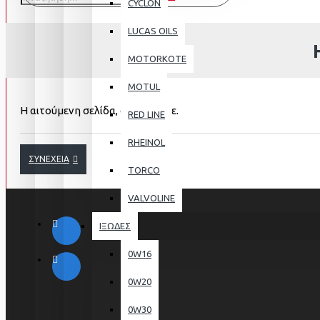
CYCLON
LUCAS OILS
MOTORKOTE
MOTUL
Η αιτούμενη σελίδα, δε βρέθηκε.
RED LINE
RHEINOL
ΣΥΝΈΧΕΙΑ
TORCO
VALVOLINE
ΙΞΩΔΕΣ
0W16
0W20
0W30