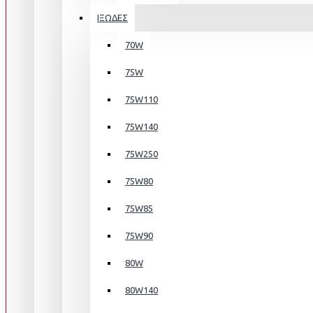
ΙΞΩΔΕΣ
70W
75W
75W110
75W140
75W250
75W80
75W85
75W90
80W
80W140