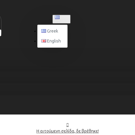
GREEK
Greek
English
Η αιτούμενη σελίδα, δε βρέθηκε!