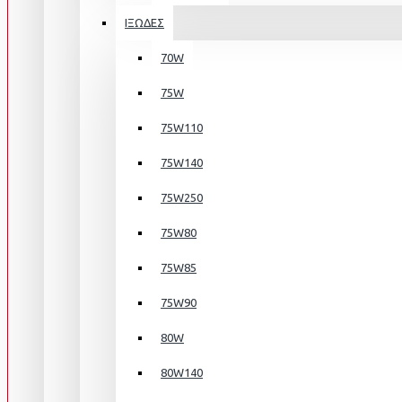
ΙΞΩΔΕΣ
70W
75W
75W110
75W140
75W250
75W80
75W85
75W90
80W
80W140