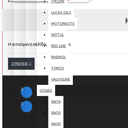
CYCLON
LUCAS OILS
MOTORKOTE
MOTUL
Η αιτούμενη σελίδα, δε βρέθηκε.
RED LINE
RHEINOL
ΣΥΝΈΧΕΙΑ
TORCO
VALVOLINE
ΙΞΩΔΕΣ
0W16
0W20
0W30