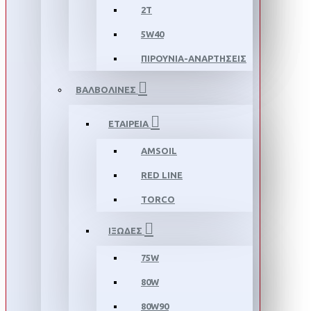
2T
5W40
ΠΙΡΟΥΝΙΑ-ΑΝΑΡΤΗΣΕΙΣ
ΒΑΛΒΟΛΙΝΕΣ
ΕΤΑΙΡΕΙΑ
AMSOIL
RED LINE
TORCO
ΙΞΩΔΕΣ
75W
80W
80W90