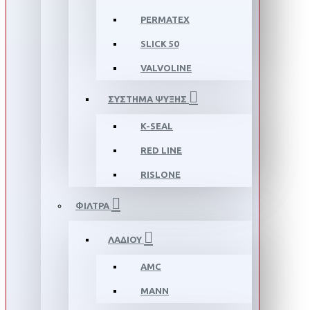
PERMATEX
SLICK 50
VALVOLINE
ΣΥΣΤΗΜΑ ΨΥΞΗΣ
K-SEAL
RED LINE
RISLONE
ΦΙΛΤΡΑ
ΛΑΔΙΟΥ
AMC
MANN