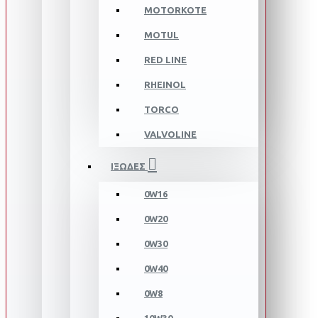
MOTORKOTE
MOTUL
RED LINE
RHEINOL
TORCO
VALVOLINE
ΙΞΩΔΕΣ
0W16
0W20
0W30
0W40
0W8