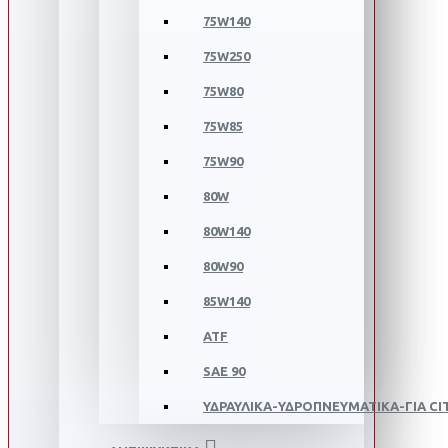
75W140
75W250
75W80
75W85
75W90
80W
80W140
80W90
85W140
ATF
SAE 90
ΥΔΡΑΥΛΙΚΑ-ΥΔΡΟΠΝΕΥΜΑΤΙΚΑ-ΓΙΑ C