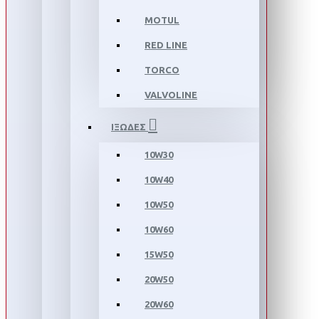
MOTUL
RED LINE
TORCO
VALVOLINE
ΙΞΩΔΕΣ
10W30
10W40
10W50
10W60
15W50
20W50
20W60