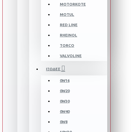
MOTORKOTE
MOTUL
RED LINE
RHEINOL
TORCO
VALVOLINE
ΙΞΩΔΕΣ
0W16
0W20
0W30
0W40
0W8