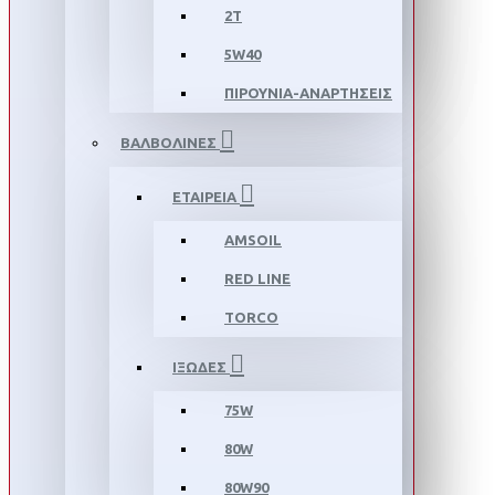
2T
5W40
ΠΙΡΟΥΝΙΑ-ΑΝΑΡΤΗΣΕΙΣ
ΒΑΛΒΟΛΙΝΕΣ
ΕΤΑΙΡΕΙΑ
AMSOIL
RED LINE
TORCO
ΙΞΩΔΕΣ
75W
80W
80W90