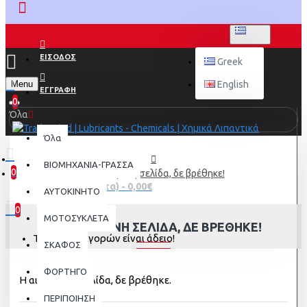
GREEK
ΕΙΣΟΔΟΣ
Greek
Menu
English
ΕΓΓΡΑΦΗ
0
Όλα
Όλα
ΒΙΟΜΗΧΑΝΙΑ-ΓΡΑΣΣΑ
0
Η αιτούμενη σελίδα, δε βρέθηκε!
0 προϊόν(τα) - 0,00€
AYTOKINHTO
0
ΜΟΤΟΣΥΚΛΕΤΑ
Η ΑΙΤΟΎΜΕΝΗ ΣΕΛΊΔΑ, ΔΕ ΒΡΈΘΗΚΕ!
Το καλάθι αγορών είναι άδειο!
ΣΚΑΦΟΣ
ΦΟΡΤΗΓΟ
Η αιτούμενη σελίδα, δε βρέθηκε.
ΠΕΡΙΠΟΙΗΣΗ