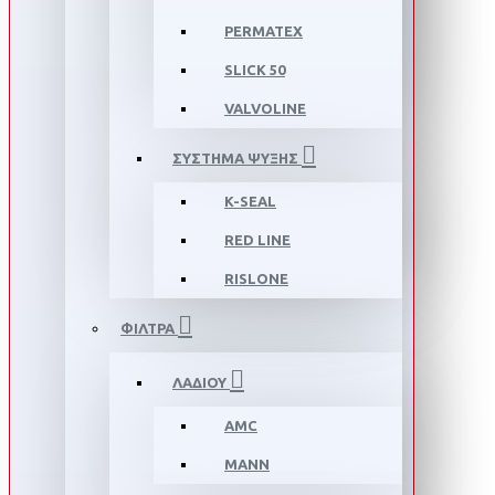
PERMATEX
SLICK 50
VALVOLINE
ΣΥΣΤΗΜΑ ΨΥΞΗΣ
K-SEAL
RED LINE
RISLONE
ΦΙΛΤΡΑ
ΛΑΔΙΟΥ
AMC
MANN