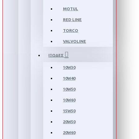
MOTUL
RED LINE
TORCO
VALVOLINE
ΙΞΩΔΕΣ
10W30
10W40
10W50
10W60
15W50
20W50
20W60