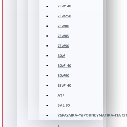
75W140
75W250
75W80
75W85
75W90
80W
80W140
80W90
85W140
ATF
SAE 90
ΥΔΡΑΥΛΙΚΑ-ΥΔΡΟΠΝΕΥΜΑΤΙΚΑ-ΓΙΑ C