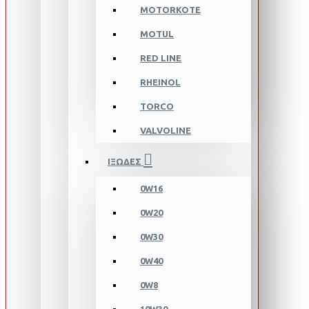
MOTORKOTE
MOTUL
RED LINE
RHEINOL
TORCO
VALVOLINE
ΙΞΩΔΕΣ
0W16
0W20
0W30
0W40
0W8