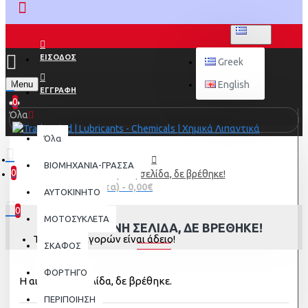
GREEK
ΕΙΣΟΔΟΣ
Greek
Menu
English
ΕΓΓΡΑΦΗ
0
Όλα
Όλα
ΒΙΟΜΗΧΑΝΙΑ-ΓΡΑΣΣΑ
0
Η αιτούμενη σελίδα, δε βρέθηκε!
0 προϊόν(τα) - 0,00€
AYTOKINHTO
0
ΜΟΤΟΣΥΚΛΕΤΑ
Η ΑΙΤΟΎΜΕΝΗ ΣΕΛΊΔΑ, ΔΕ ΒΡΈΘΗΚΕ!
Το καλάθι αγορών είναι άδειο!
ΣΚΑΦΟΣ
ΦΟΡΤΗΓΟ
Η αιτούμενη σελίδα, δε βρέθηκε.
ΠΕΡΙΠΟΙΗΣΗ