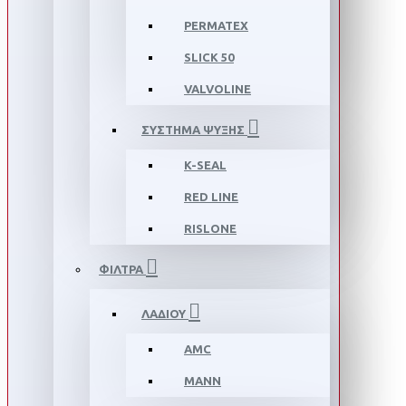
PERMATEX
SLICK 50
VALVOLINE
ΣΥΣΤΗΜΑ ΨΥΞΗΣ
K-SEAL
RED LINE
RISLONE
ΦΙΛΤΡΑ
ΛΑΔΙΟΥ
AMC
MANN