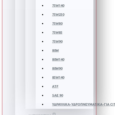
75W140
75W250
75W80
75W85
75W90
80W
80W140
80W90
85W140
ATF
SAE 90
ΥΔΡΑΥΛΙΚΑ-ΥΔΡΟΠΝΕΥΜΑΤΙΚΑ-ΓΙΑ C