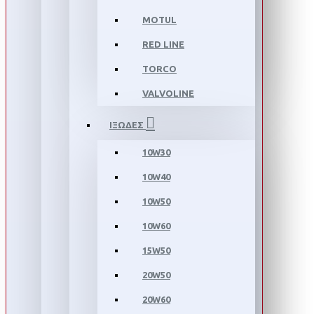
MOTUL
RED LINE
TORCO
VALVOLINE
ΙΞΩΔΕΣ
10W30
10W40
10W50
10W60
15W50
20W50
20W60