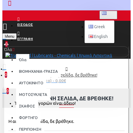
GREEK
ΕΙΣΟΔΟΣ
Greek
Menu
English
ΕΓΓΡΑΦΗ
0
Όλα
Όλα
ΒΙΟΜΗΧΑΝΙΑ-ΓΡΑΣΣΑ
0
Η αιτούμενη σελίδα, δε βρέθηκε!
0 προϊόν(τα) - 0,00€
AYTOKINHTO
0
ΜΟΤΟΣΥΚΛΕΤΑ
Η ΑΙΤΟΎΜΕΝΗ ΣΕΛΊΔΑ, ΔΕ ΒΡΈΘΗΚΕ!
Το καλάθι αγορών είναι άδειο!
ΣΚΑΦΟΣ
ΦΟΡΤΗΓΟ
Η αιτούμενη σελίδα, δε βρέθηκε.
ΠΕΡΙΠΟΙΗΣΗ