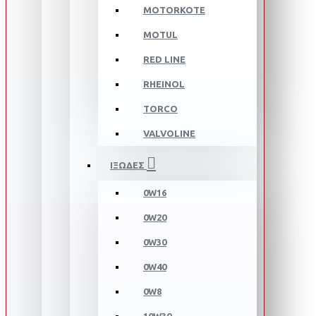
MOTORKOTE
MOTUL
RED LINE
RHEINOL
TORCO
VALVOLINE
ΙΞΩΔΕΣ
0W16
0W20
0W30
0W40
0W8