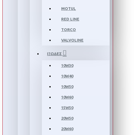
MOTUL
RED LINE
TORCO
VALVOLINE
ΙΞΩΔΕΣ
10W30
10W40
10W50
10W60
15W50
20W50
20W60