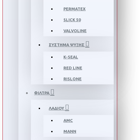
PERMATEX
SLICK 50
VALVOLINE
ΣΥΣΤΗΜΑ ΨΥΞΗΣ
K-SEAL
RED LINE
RISLONE
ΦΙΛΤΡΑ
ΛΑΔΙΟΥ
AMC
MANN