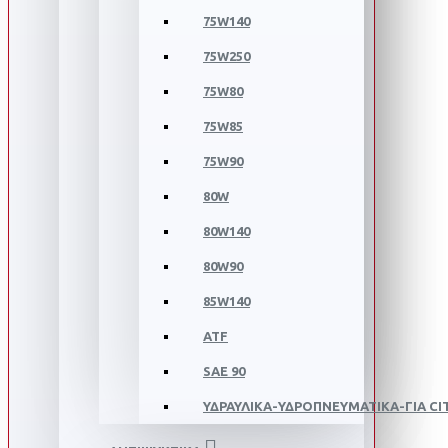
75W140
75W250
75W80
75W85
75W90
80W
80W140
80W90
85W140
ATF
SAE 90
ΥΔΡΑΥΛΙΚΑ-ΥΔΡΟΠΝΕΥΜΑΤΙΚΑ-ΓΙΑ C