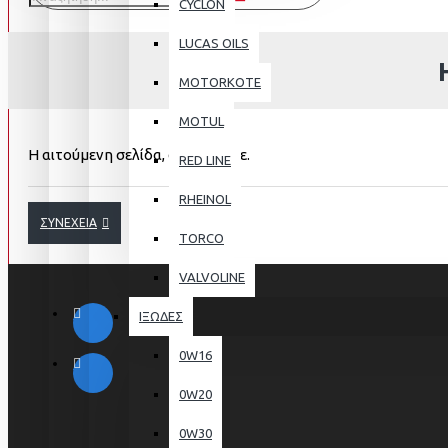
CYCLON
LUCAS OILS
MOTORKOTE
MOTUL
Η αιτούμενη σελίδα, δε βρέθηκε.
RED LINE
RHEINOL
ΣΥΝΈΧΕΙΑ
TORCO
VALVOLINE
ΙΞΩΔΕΣ
0W16
0W20
0W30