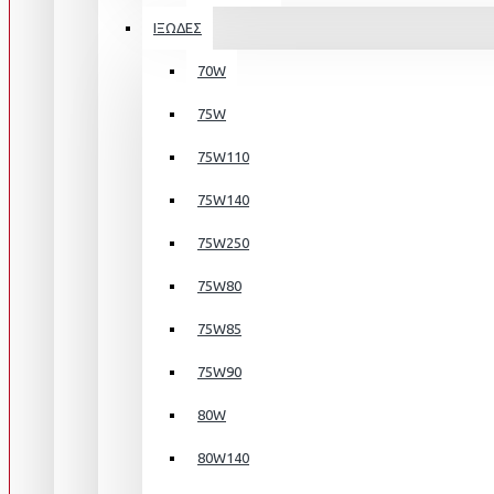
ΙΞΩΔΕΣ
70W
75W
75W110
75W140
75W250
75W80
75W85
75W90
80W
80W140