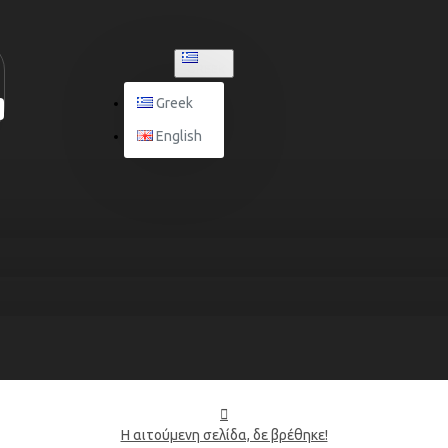
GREEK
Greek
English
Η αιτούμενη σελίδα, δε βρέθηκε!