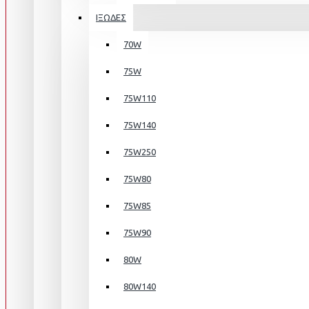
ΙΞΩΔΕΣ
70W
75W
75W110
75W140
75W250
75W80
75W85
75W90
80W
80W140