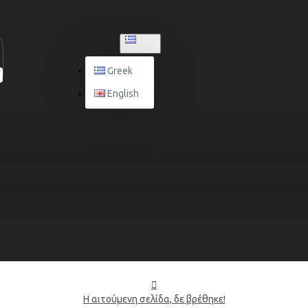
GREEK
Greek
English
Η αιτούμενη σελίδα, δε βρέθηκε!