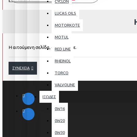
CYCLON
LUCAS OILS
MOTORKOTE
MOTUL
Η αιτούμενη σελίδα, δε βρέθηκε.
RED LINE
RHEINOL
ΣΥΝΈΧΕΙΑ
TORCO
VALVOLINE
ΙΞΩΔΕΣ
0W16
0W20
0W30